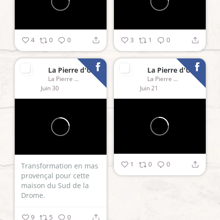
4
0
0
3
1
0
La Pierre d'Uzel
La Pierre d'Uzel
La Pierre d'Uzel
La Pierre d'Uzel
Juin 30
Juin 21
1
0
0
Transformation en mas
provençal pour cette
maison du Sud de la
Drome.
9
5
0