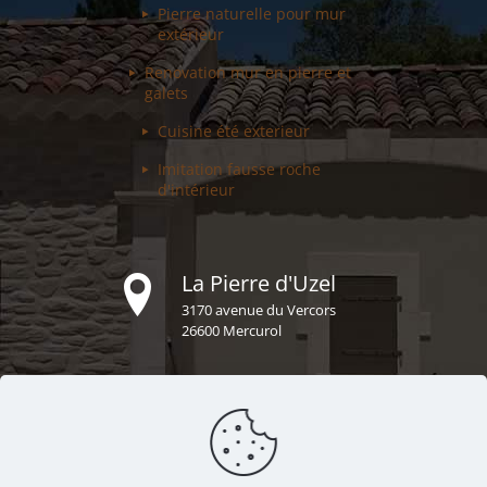
Pierre naturelle pour
mur
extérieur
Renovation mur
en pierre et
galets
Cuisine été
exterieur
Imitation fausse
roche
d'intérieur
La Pierre d'Uzel
3170 avenue du Vercors
26600 Mercurol
Téléphone
04 75 07 32 57