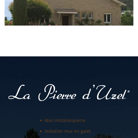
Mur imitation
pierre
Imitation mur
en galet