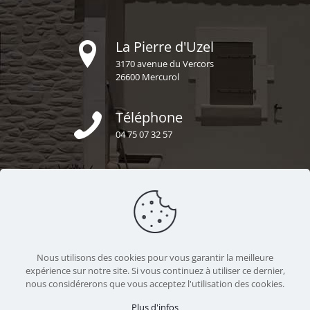
La Pierre d'Uzel
3170 avenue du Vercors
26600 Mercurol
Téléphone
04 75 07 32 57
E-mail
secretariat@uzel-construction.fr
Nous sommes ensemble
Nous utilisons des cookies pour vous garantir la meilleure
https://uzel-construction.fr
expérience sur notre site. Si vous continuez à utiliser ce dernier,
nous considérerons que vous acceptez l'utilisation des cookies.
Plus d'infos