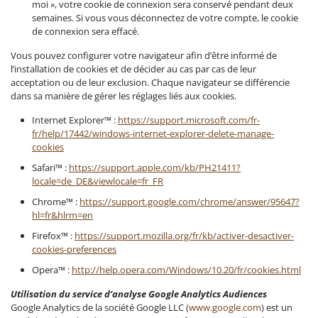
moi », votre cookie de connexion sera conservé pendant deux
semaines. Si vous vous déconnectez de votre compte, le cookie
de connexion sera effacé.
Vous pouvez configurer votre navigateur afin d’être informé de
l’installation de cookies et de décider au cas par cas de leur
acceptation ou de leur exclusion. Chaque navigateur se différencie
dans sa manière de gérer les réglages liés aux cookies.
Internet Explorer™ :
https://support.microsoft.com/fr-
fr/help/17442/windows-internet-explorer-delete-manage-
cookies
Safari™ :
https://support.apple.com/kb/PH21411?
locale=de_DE&viewlocale=fr_FR
Chrome™ :
https://support.google.com/chrome/answer/95647?
hl=fr&hlrm=en
Firefox™ :
https://support.mozilla.org/fr/kb/activer-desactiver-
cookies-preferences
Opera™ :
http://help.opera.com/Windows/10.20/fr/cookies.html
Utilisation du service d’analyse
Google Analytics Audiences
Google Analytics de la société Google LLC (
www.google.com
) est un