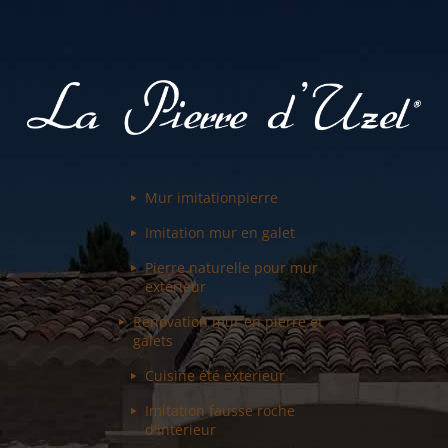
Mur imitation
pierre
Imitation mur
en galet
Pierre naturelle pour
mur
extérieur
Renovation mur
en pierre et
galets
Cuisine été
exterieur
Imitation fausse
roche
d'intérieur