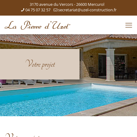
3170 avenue du Vercors - 26600 Mercurol
04 75 07 32 57
secretariat@uzel-construction.fr
Votre projet