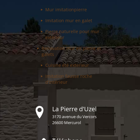
Mur imitation
pierre
Imitation mur
en galet
Pierre naturelle pour
mur
extérieur
Renovation mur
en pierre et
galets
Cuisine été
exterieur
Imitation fausse
roche
d'intérieur
La Pierre d'Uzel
3170 avenue du Vercors
26600 Mercurol