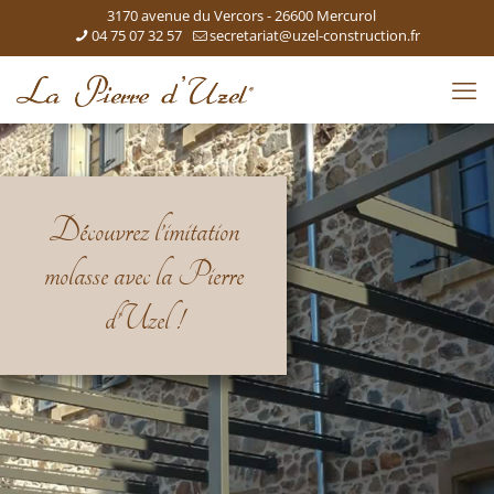
3170 avenue du Vercors - 26600 Mercurol
04 75 07 32 57
secretariat@uzel-construction.fr
Découvrez l’imitation
molasse avec la Pierre
d’Uzel !