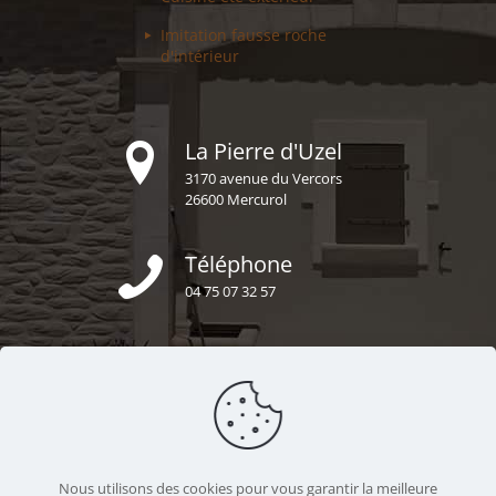
Imitation fausse
roche
d'intérieur
La Pierre d'Uzel
3170 avenue du Vercors
26600 Mercurol
Téléphone
04 75 07 32 57
E-mail
secretariat@uzel-construction.fr
Nous sommes ensemble
Nous utilisons des cookies pour vous garantir la meilleure