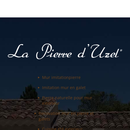
Mur imitation
pierre
Imitation mur
en galet
Pierre naturelle pour
mur
extérieur
Renovation mur
en pierre et
galets
Cuisine été
exterieur