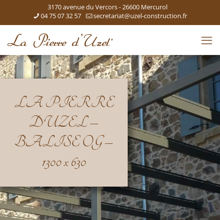
3170 avenue du Vercors - 26600 Mercurol
04 75 07 32 57
secretariat@uzel-construction.fr
LA PIERRE
D’UZEL –
BALISE OG –
1300 x 630