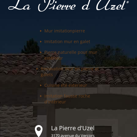
Mur imitation
pierre
Imitation mur
en galet
Pierre naturelle pour
mur
extérieur
Renovation mur
en pierre et
galets
Cuisine été
exterieur
Imitation fausse
roche
d'intérieur
La Pierre d'Uzel
3170 avenue du Vercors