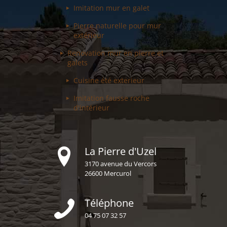
Imitation mur
en galet
Pierre naturelle pour
mur
extérieur
Renovation mur
en pierre et
galets
Cuisine été
exterieur
Imitation fausse
roche
d'intérieur
La Pierre d'Uzel
3170 avenue du Vercors
26600 Mercurol
Téléphone
04 75 07 32 57