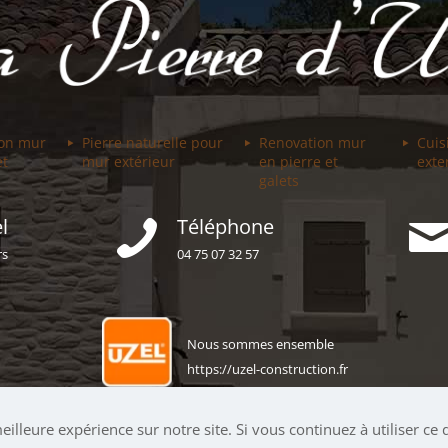
ion mur
Pierre naturelle pour
Renovation mur
Cuis
et
mur extérieur
en pierre et
exte
galets
l
Téléphone
rs
04 75 07 32 57
Nous sommes ensemble
https://uzel-construction.fr
illeure expérience sur notre site. Si vous continuez à utiliser ce 