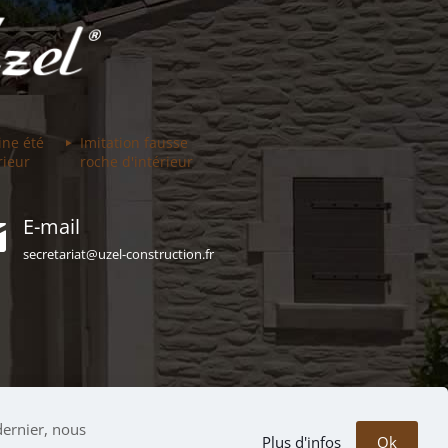
ine été
Imitation fausse
rieur
roche d'intérieur
E-mail
secretariat@uzel-construction.fr
dernier, nous
Plus d'infos
Ok