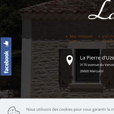
Mur imitation
Imitat
pierre
en gal
La Pierre d'Uze
3170 avenue du Verco
26600 Mercurol
Nous utilisons des cookies pour vous garantir la me