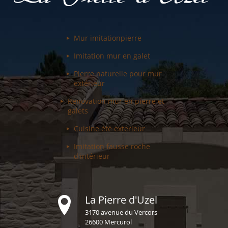
Mur imitation
pierre
Imitation mur
en galet
Pierre naturelle pour
mur
extérieur
Renovation mur
en pierre et
galets
Cuisine été
exterieur
Imitation fausse
roche
d'intérieur
La Pierre d'Uzel
3170 avenue du Vercors
26600 Mercurol