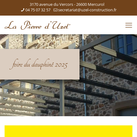
3170 avenue du Vercors - 26600 Mercurol
04 75 07 32 57
secretariat@uzel-construction.fr
foire du dauphiné 2025