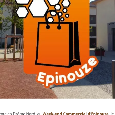
ésente en Drôme Nord, au
Week-end Commercial d’Épinouze
, l