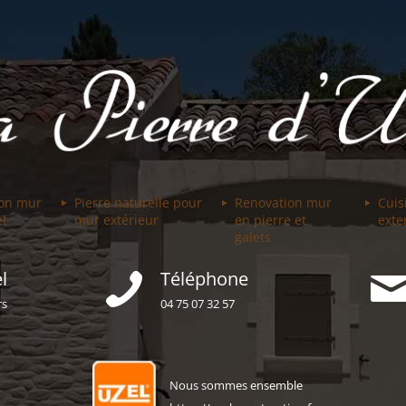
ion mur
Pierre naturelle pour
Renovation mur
Cuis
et
mur extérieur
en pierre et
exte
galets
l
Téléphone
rs
04 75 07 32 57
Nous sommes ensemble