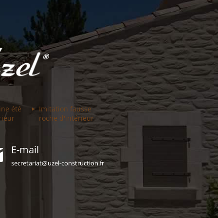
ine été
Imitation fausse
rieur
roche d'intérieur
E-mail
secretariat@uzel-construction.fr