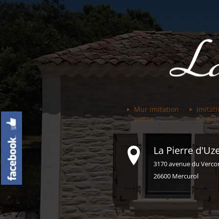
Mur imitation
Imitat
pierre
en gal
La Pierre d'Uze
3170 avenue du Verco
26600 Mercurol