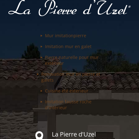
Mur imitation
pierre
Imitation mur
en galet
Pierre naturelle pour
mur
extérieur
Renovation mur
en pierre et
galets
Cuisine été
exterieur
Imitation fausse
roche
d'intérieur
La Pierre d'Uzel