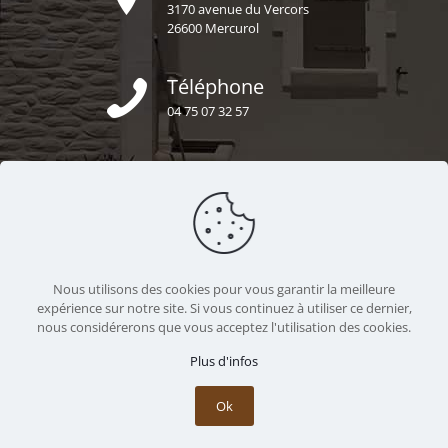
3170 avenue du Vercors
26600 Mercurol
Téléphone
04 75 07 32 57
E-mail
secretariat@uzel-construction.fr
Nous sommes ensemble
Nous utilisons des cookies pour vous garantir la meilleure
https://uzel-construction.fr
expérience sur notre site. Si vous continuez à utiliser ce dernier,
nous considérerons que vous acceptez l'utilisation des cookies.
Plus d'infos
Ok
© 2020 La Pierre d’Uzel - Réalisé par
Licom Développement
et
Boostacom
|
Mentions Légales
|
RGPD