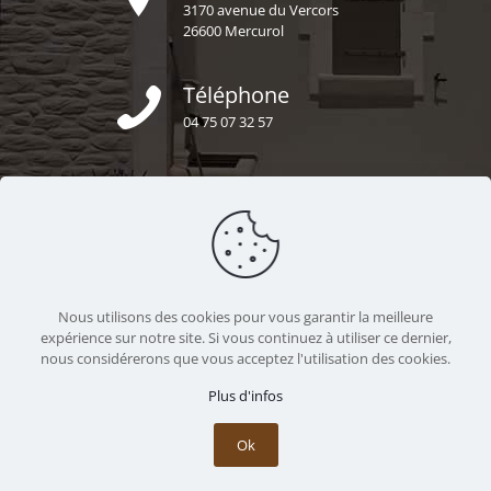
3170 avenue du Vercors
26600 Mercurol
Téléphone
04 75 07 32 57
E-mail
secretariat@uzel-construction.fr
Nous sommes ensemble
Nous utilisons des cookies pour vous garantir la meilleure
https://uzel-construction.fr
expérience sur notre site. Si vous continuez à utiliser ce dernier,
nous considérerons que vous acceptez l'utilisation des cookies.
Plus d'infos
Ok
© 2020 La Pierre d’Uzel - Réalisé par
Licom Développement
et
Boostacom
|
Mentions Légales
|
RGPD