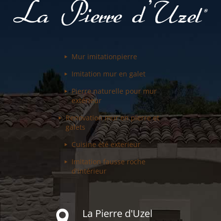
Mur imitation
pierre
Imitation mur
en galet
Pierre naturelle pour
mur
extérieur
Renovation mur
en pierre et
galets
Cuisine été
exterieur
Imitation fausse
roche
d'intérieur
La Pierre d'Uzel