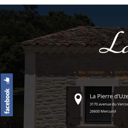
Mur imitation
Imitat
pierre
en gal
La Pierre d'Uze
3170 avenue du Verco
26600 Mercurol