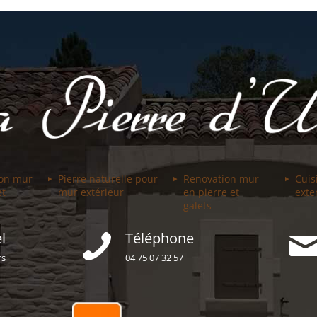
ion mur
Pierre naturelle pour
Renovation mur
Cuis
et
mur extérieur
en pierre et
exte
galets
l
Téléphone
rs
04 75 07 32 57