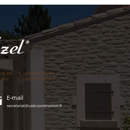
ine été
Imitation fausse
rieur
roche d'intérieur
E-mail
secretariat@uzel-construction.fr