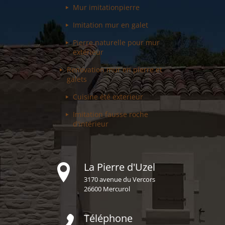
Mur imitation
pierre
Imitation mur
en galet
Pierre naturelle pour
mur
extérieur
Renovation mur
en pierre et
galets
Cuisine été
exterieur
Imitation fausse
roche
d'intérieur
La Pierre d'Uzel
3170 avenue du Vercors
26600 Mercurol
Téléphone