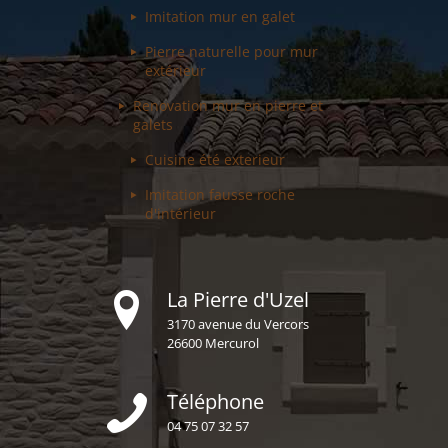
Imitation mur
en galet
Pierre naturelle pour
mur
extérieur
Renovation mur
en pierre et
galets
Cuisine été
exterieur
Imitation fausse
roche
d'intérieur
La Pierre d'Uzel
3170 avenue du Vercors
26600 Mercurol
Téléphone
04 75 07 32 57