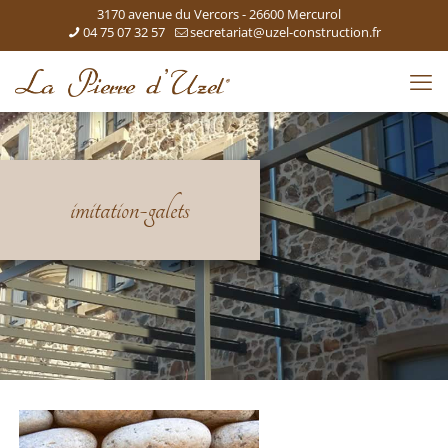
3170 avenue du Vercors - 26600 Mercurol
04 75 07 32 57
secretariat@uzel-construction.fr
imitation-galets