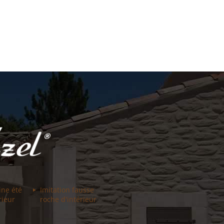
ine été
Imitation fausse
rieur
roche d'intérieur