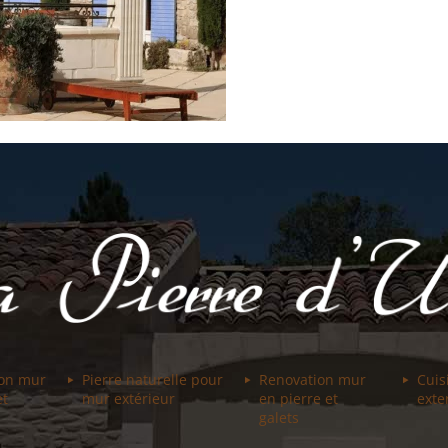
ion mur
Pierre naturelle pour
Renovation mur
Cuis
et
mur extérieur
en pierre et
exte
galets