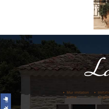
Mur imitation
Imitat
pierre
en gal