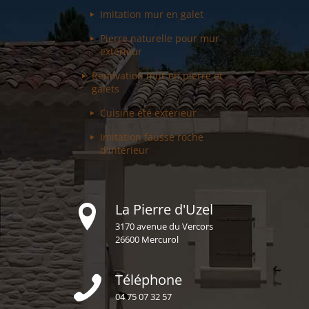
Imitation mur
en galet
Pierre naturelle pour
mur
extérieur
Renovation mur
en pierre et
galets
Cuisine été
exterieur
Imitation fausse
roche
d'intérieur
La Pierre d'Uzel
3170 avenue du Vercors
26600 Mercurol
Téléphone
04 75 07 32 57