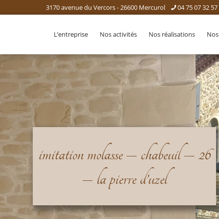
3170 avenue du Vercors - 26600 Mercurol
04 75 07 32 57
L’entreprise
Nos activités
Nos réalisations
Nos
imitation molasse – chabeuil – 26
– la pierre d’uzel