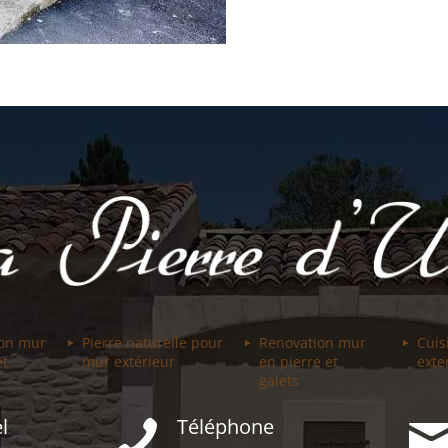
ion mur
Pierre naturelle pour
Renovation mur
Cuis
et
mur extérieur
en pierre et
exte
galets
l
Téléphone