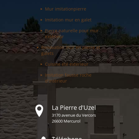
Mur imitation
pierre
Imitation mur
en galet
Pierre naturelle pour
mur
extérieur
Renovation mur
en pierre et
galets
Cuisine été
exterieur
Imitation fausse
roche
d'intérieur
La Pierre d'Uzel
3170 avenue du Vercors
26600 Mercurol