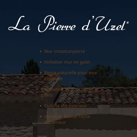
Mur imitation
pierre
Imitation mur
en galet
Pierre naturelle pour
mur
extérieur
Renovation mur
en pierre et
galets
Cuisine été
exterieur
Imitation fausse
roche
d'intérieur