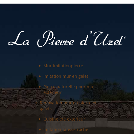
Mur imitation
pierre
Imitation mur
en galet
Pierre naturelle pour
mur
extérieur
Renovation mur
en pierre et
galets
Cuisine été
exterieur
Imitation fausse
roche