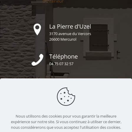
d'intérieur
La Pierre d'Uzel
3170 avenue du Vercors
26600 Mercurol
Téléphone
04 75 07 32 57
E-mail
secretariat@uzel-construction.fr
Nous sommes ensemble
Nous utilisons des cookies pour vous garantir la meilleure
https://uzel-construction.fr
expérience sur notre site. Si vous continuez à utiliser ce dernier,
nous considérerons que vous acceptez l'utilisation des cookies.