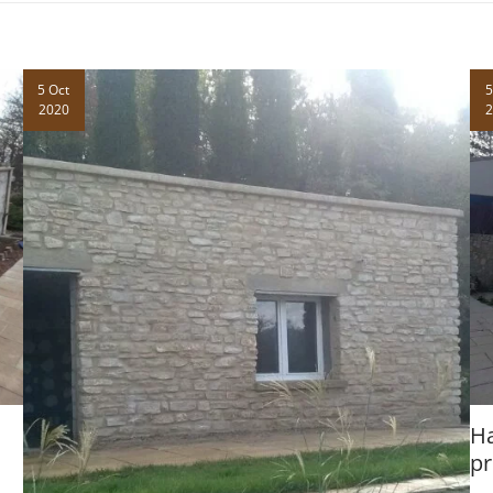
5 Oct
5
2020
Ha
pr