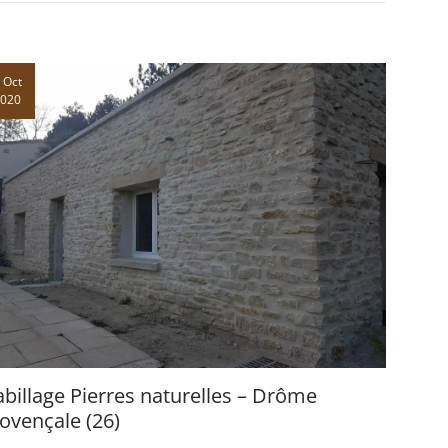
 Oct
2020
billage Pierres naturelles – Drôme
ovençale (26)