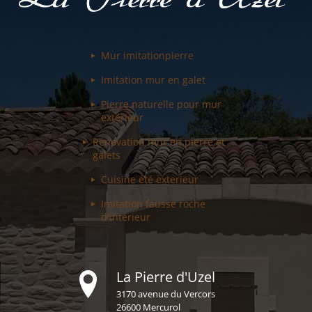
Mur imitation
pierre
Imitation mur
en galet
Pierre naturelle pour
mur
extérieur
Renovation mur
en pierre et
galets
Cuisine été
exterieur
Imitation fausse
roche
d'intérieur
La Pierre d'Uzel
3170 avenue du Vercors
26600 Mercurol