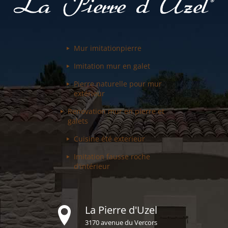
Mur imitation
pierre
Imitation mur
en galet
Pierre naturelle pour
mur
extérieur
Renovation mur
en pierre et
galets
Cuisine été
exterieur
Imitation fausse
roche
d'intérieur
La Pierre d'Uzel
3170 avenue du Vercors