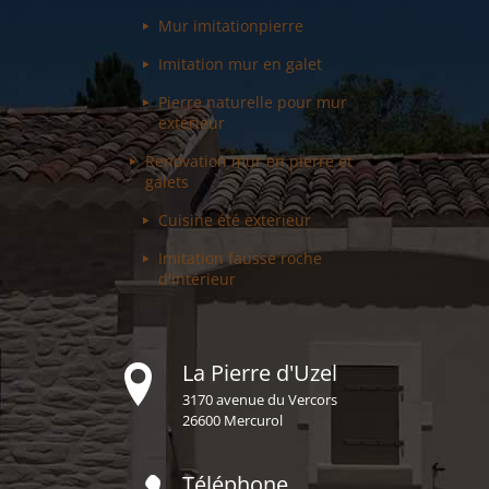
Mur imitation
pierre
Imitation mur
en galet
Pierre naturelle pour
mur
extérieur
Renovation mur
en pierre et
galets
Cuisine été
exterieur
Imitation fausse
roche
d'intérieur
La Pierre d'Uzel
3170 avenue du Vercors
26600 Mercurol
Téléphone