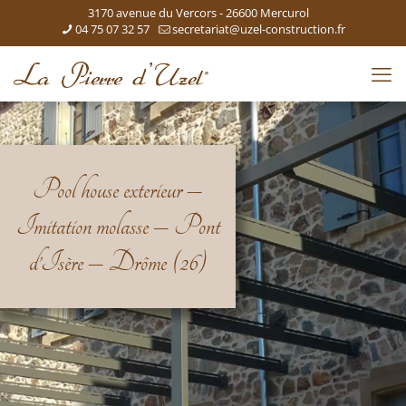
3170 avenue du Vercors - 26600 Mercurol
04 75 07 32 57
secretariat@uzel-construction.fr
Pool house exterieur –
Imitation molasse – Pont
d’Isère – Drôme (26)