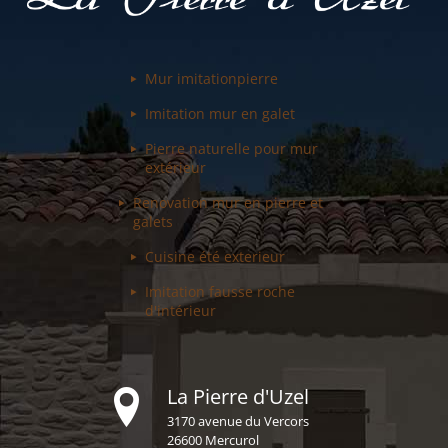
Mur imitation
pierre
Imitation mur
en galet
Pierre naturelle pour
mur
extérieur
Renovation mur
en pierre et
galets
Cuisine été
exterieur
Imitation fausse
roche
d'intérieur
La Pierre d'Uzel
3170 avenue du Vercors
26600 Mercurol