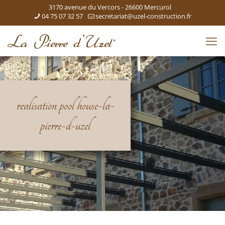
3170 avenue du Vercors - 26600 Mercurol
04 75 07 32 57
secretariat@uzel-construction.fr
realisation pool house-la-
pierre-d-uzel