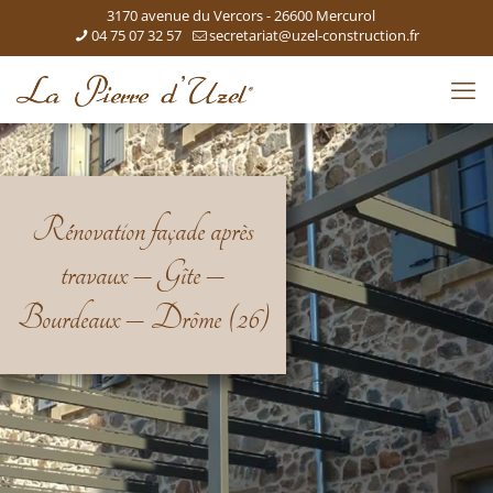
3170 avenue du Vercors - 26600 Mercurol
04 75 07 32 57
secretariat@uzel-construction.fr
Rénovation façade après
travaux – Gîte –
Bourdeaux – Drôme (26)