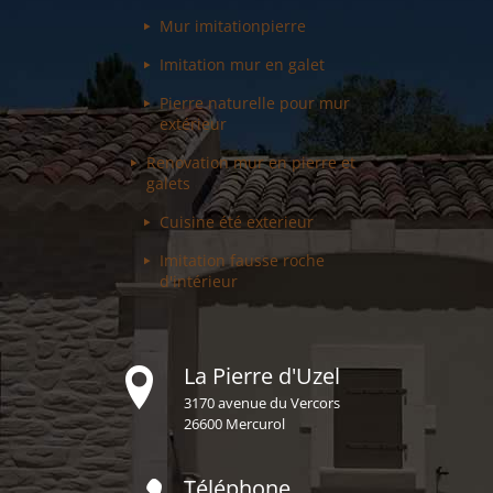
Mur imitation
pierre
Imitation mur
en galet
Pierre naturelle pour
mur
extérieur
Renovation mur
en pierre et
galets
Cuisine été
exterieur
Imitation fausse
roche
d'intérieur
La Pierre d'Uzel
3170 avenue du Vercors
26600 Mercurol
Téléphone