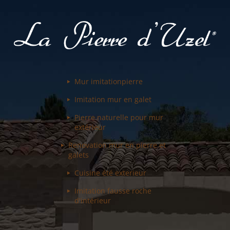
Mur imitation
pierre
Imitation mur
en galet
Pierre naturelle pour
mur
extérieur
Renovation mur
en pierre et
galets
Cuisine été
exterieur
Imitation fausse
roche
d'intérieur