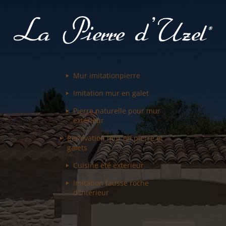
Mur imitation
pierre
Imitation mur
en galet
Pierre naturelle pour
mur
extérieur
Renovation mur
en pierre et
galets
Cuisine été
exterieur
Imitation fausse
roche
d'intérieur