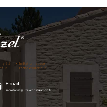
ine été
Imitation fausse
rieur
roche d'intérieur
E-mail
secretariat@uzel-construction.fr