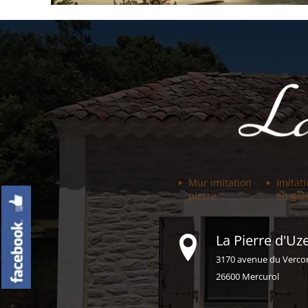
Mur imitation
Imitat
pierre
en gal
La Pierre d'Uze
3170 avenue du Verco
26600 Mercurol