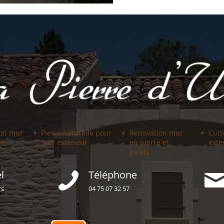
ion mur
Pierre naturelle pour
Renovation mur
Cuis
et
mur extérieur
en pierre et
exte
galets
l
Téléphone
rs
04 75 07 32 57