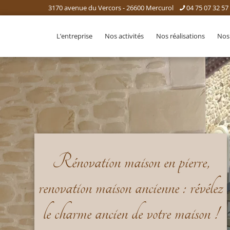
3170 avenue du Vercors - 26600 Mercurol
04 75 07 32 57
L’entreprise
Nos activités
Nos réalisations
Nos
Rénovation maison en pierre,
renovation maison ancienne : révélez
le charme ancien de votre maison !