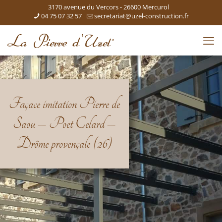
3170 avenue du Vercors - 26600 Mercurol
04 75 07 32 57
secretariat@uzel-construction.fr
Façace imitation Pierre de
Saou – Poet Celard –
Drôme provençale (26)