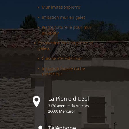
Mur imitation
pierre
Imitation mur
en galet
Pierre naturelle pour
mur
extérieur
Renovation mur
en pierre et
galets
Cuisine été
exterieur
Imitation fausse
roche
d'intérieur
La Pierre d'Uzel
3170 avenue du Vercors
26600 Mercurol
Téléphone