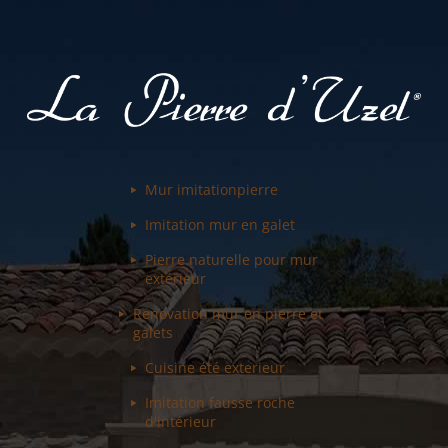
Mur imitation
pierre
Imitation mur
en galet
Pierre naturelle pour
mur
extérieur
Renovation mur
en pierre et
galets
Cuisine été
exterieur
Imitation fausse
roche
d'intérieur