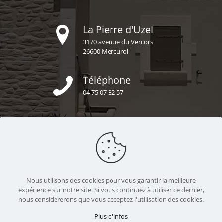
La Pierre d'Uzel
3170 avenue du Vercors
26600 Mercurol
Téléphone
04 75 07 32 57
E-mail
secretariat@uzel-construction.fr
Nous sommes ensemble
Nous utilisons des cookies pour vous garantir la meilleure
https://uzel-construction.fr
expérience sur notre site. Si vous continuez à utiliser ce dernier,
nous considérerons que vous acceptez l'utilisation des cookies.
Plus d'infos